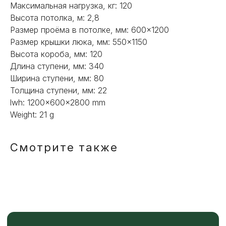
ИЛИ НУЖНА ПОМОЩЬ
Максимальная нагрузка, кг: 120
С ВЫБОРОМ?
Высота потолка, м: 2,8
Размер проёма в потолке, мм: 600×1200
Наш менеджер готов ответить на
Размер крышки люка, мм: 550×1150
все вопросы. Свяжитесь по
Высота короба, мм: 120
телефону или заполните форму для
Длина ступени, мм: 340
индивидуального подбора.
Ширина ступени, мм: 80
Толщина ступени, мм: 22
lwh: 1200x600x2800 mm
Weight: 21 g
+7
Смотрите также
ОТПРАВИТЬ
Или напишите нам напрямую