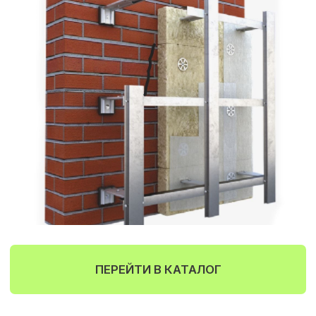
ЗАМЕР И РАСЧЕТ
Выезд замерщика по Тюмени и
области, бесплатная консультация
и расчет
ПРОФЕССИОНАЛИЗМ
Квалифицированные
специалисты с опытом работы 12
лет
РАБОТА КРУГЛЫЙ ГОД
Выполняем монтаж и поставку
материалов независимо от сезона