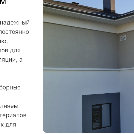
ем
 надежный
постоянно
ию,
лов для
ляции, а
оборные
олняем
териалов
ак для