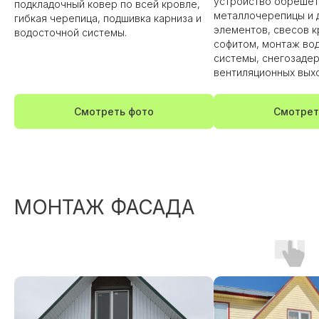
устройство обрешет
подкладочный ковер по всей кровле,
металлочерепицы и 
гибкая черепица, подшивка карниза и
элементов, свесов к
водосточной системы.
софитом, монтаж во
системы, снегозаде
вентиляционных вых
Смотреть фото
Смотрет
МОНТАЖ ФАСАДА