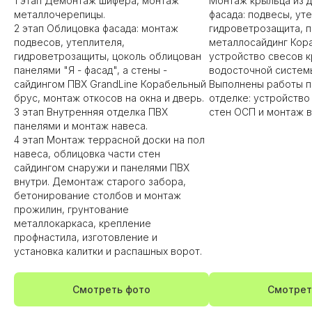
1 этап Демонтаж шифера, монтаж
Монтаж крыльца из 
металлочерепицы.
фасада: подвесы, ут
2 этап Облицовка фасада: монтаж
гидроветрозащита, п
подвесов, утеплителя,
металлосайдинг Кора
гидроветрозащиты, цоколь облицован
устройство свесов к
панелями "Я - фасад", а стены -
водосточной систем
сайдингом ПВХ GrandLine Корабельный
Выполнены работы п
брус, монтаж откосов на окна и дверь.
отделке: устройство
3 этап Внутренняя отделка ПВХ
стен ОСП и монтаж в
панелями и монтаж навеса.
4 этап Монтаж террасной доски на пол
навеса, облицовка части стен
сайдингом снаружи и панелями ПВХ
внутри. Демонтаж старого забора,
бетонирование столбов и монтаж
прожилин, грунтование
металлокаркаса, крепление
профнастила, изготовление и
установка калитки и распашных ворот.
Смотреть фото
Смотрет