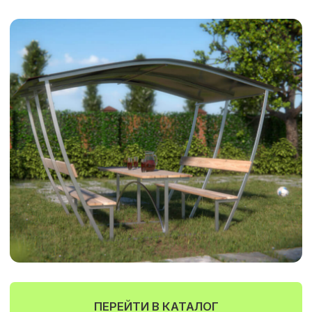
При монтаже используем свое
профессиональное оборудование и
строительные леса
РАССРОЧКА НА РАБОТЫ
Предоставляем рассрочку от
компании без переплат сроком
до 4 месяцев
ЗАКАЖИТЕ ВЫЕЗД
ЗАМЕРЩИКА НА