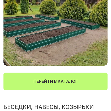
и расчет
ПРОФЕССИОНАЛИЗМ
Квалифицированные
специалисты с опытом работы 12
лет
РАБОТА КРУГЛЫЙ ГОД
Выполняем монтаж и поставку
материалов независимо от сезона
СВОИ ЛЕСА И ИНСТРУМЕНТ