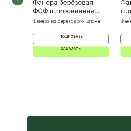
Фанера берёзовая
Фа
рт 3-3
ФСФ шлифованная
шл
сорт 2-2
Фанера из березового шпона
Фане
ПОДРОБНЕЕ
ЗАКАЗАТЬ