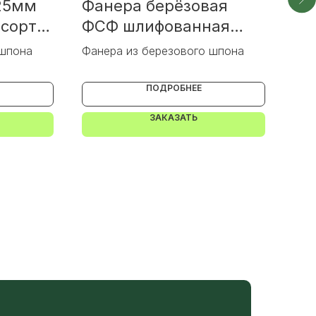
25мм
Фанера берёзовая
Фа
сорт
ФСФ шлифованная
шл
сорт 2-4
 шпона
Фанера из березового шпона
Фан
ПОДРОБНЕЕ
ЗАКАЗАТЬ