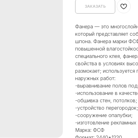
ЗАКАЗАТЬ
Фанера — это многослойн
который представляет со
шпона. Фанера марки ФСФ
повышенной влагостойкос
специального клея, фане
свойства в условиях выс
размокает; используется 
наружных работ:
-выравнивание полов под
-использование в качест
-обшивка стен, потолков;
-устройство перегородок;
-сооружение опалубки;
-изготовление рекламных 
Марка: ФСФ
Формат: 2440*1220