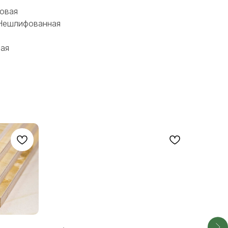
овая
 Нешлифованная
ная