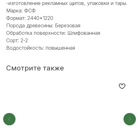
-изготовление рекламных щитов, упаковки и тары.
Марка: ФСФ
Формат: 2440*1220
Порода древесины: Березовая
Обработка поверхности: Шлифованная
Сорт: 2-2
Водостойкость: повышенная
Смотрите также
НЕ НАШЛИ НУЖНОЕ
ИЛИ НУЖНА ПОМОЩЬ
С ВЫБОРОМ?
Наш менеджер готов ответить на
все вопросы. Свяжитесь по
телефону или заполните форму для