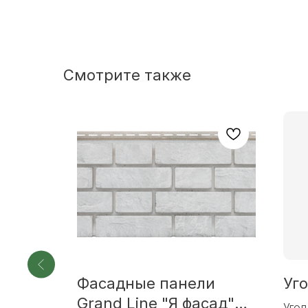
Смотрите также
и
Фасадные панели
Уг
сад"
Grand Line "Я фасад"
Угол