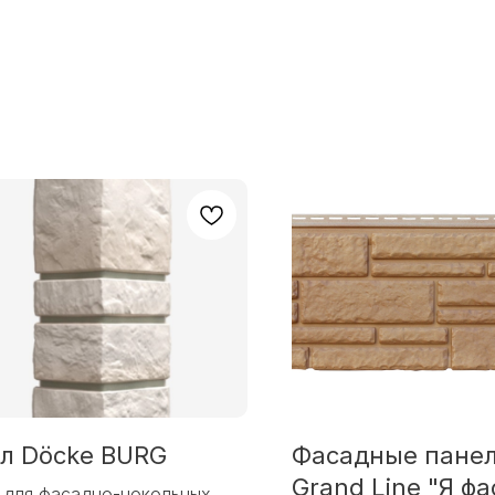
ол Döcke BURG
Фасадные пане
Grand Line "Я фа
 для фасадно-цокольных