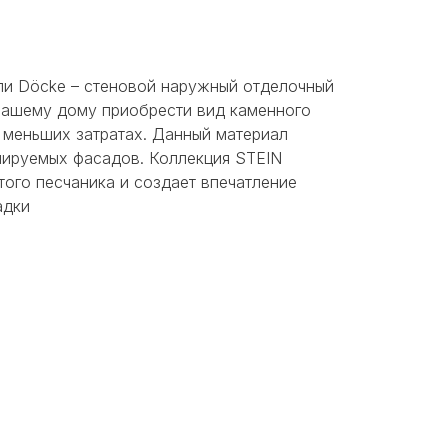
и Döcke – стеновой наружный отделочный
 вашему дому приобрести вид каменного
 меньших затратах. Данный материал
илируемых фасадов. Коллекция STEIN
того песчаника и создает впечатление
адки