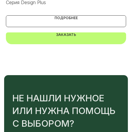
бежевым швом
Серия Design Plus
Се
Или напишите нам напрямую
ПОДРОБНЕЕ
ЗАКАЗАТЬ
TELEGRAM
MAX