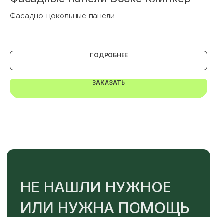
к
Фасадно-цокольные панели
Или напишите нам напрямую
Фа
ПОДРОБНЕЕ
ЗАКАЗАТЬ
TELEGRAM
MAX