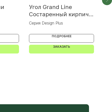
ли
Угол Grand Line
Уг
Состаренный кирпич c
Кл
пич с
черным швом швом
шв
Серия Design Plus
Сер
 швом
ПОДРОБНЕЕ
ЗАКАЗАТЬ