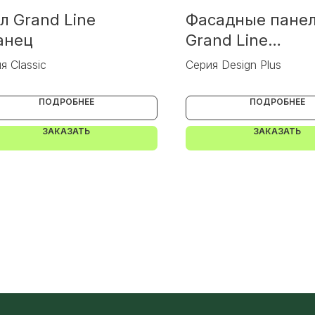
л Grand Line
Фасадные пане
анец
Grand Line
Клинкерный кир
я Classic
Серия Design Plus
темно-бежевым
ПОДРОБНЕЕ
ПОДРОБНЕЕ
ЗАКАЗАТЬ
ЗАКАЗАТЬ