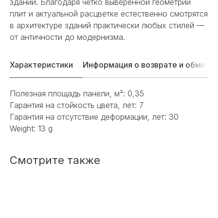
зданий. Благодаря четко выверенной геометрии
ИЛИ НУЖНА ПОМОЩЬ
плит и актуальной расцветке естественно смотрятся
в архитектуре зданий практически любых стилей —
С ВЫБОРОМ?
от античности до модернизма.
Наш менеджер готов ответить на
все вопросы. Свяжитесь по
Характеристики
Информация о возврате и обмене
телефону или заполните форму для
индивидуального подбора.
Полезная площадь панели, м²: 0,35
Гарантия на стойкость цвета, лет: 7
Гарантия на отсутствие деформации, лет: 30
Weight: 13 g
+7
Смотрите также
ОТПРАВИТЬ
Или напишите нам напрямую