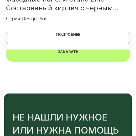
Состаренный кирпич c черным
К
швом швом
Или напишите нам напрямую
Серия Design Plus
Се
ПОДРОБНЕЕ
ЗАКАЗАТЬ
TELEGRAM
MAX