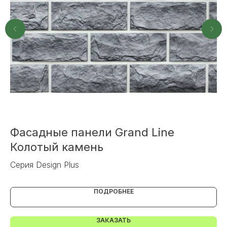
+7
ОТПРАВИТЬ
Или напишите нам напрямую
Фасадные панели Grand Line
Ф
Колотый камень
Фа
Серия Design Plus
ПОДРОБНЕЕ
ЗАКАЗАТЬ