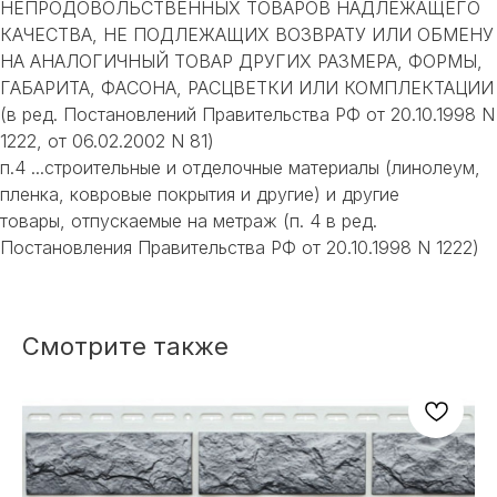
НЕПРОДОВОЛЬСТВЕННЫХ ТОВАРОВ НАДЛЕЖАЩЕГО
КАЧЕСТВА, НЕ ПОДЛЕЖАЩИХ ВОЗВРАТУ ИЛИ ОБМЕНУ
НА АНАЛОГИЧНЫЙ ТОВАР ДРУГИХ РАЗМЕРА, ФОРМЫ,
ГАБАРИТА, ФАСОНА, РАСЦВЕТКИ ИЛИ КОМПЛЕКТАЦИИ
(в ред. Постановлений Правительства РФ от 20.10.1998 N
1222, от 06.02.2002 N 81)
п.4 ...строительные и отделочные материалы (линолеум,
пленка, ковровые покрытия и другие) и другие
товары, отпускаемые на метраж (п. 4 в ред.
Постановления Правительства РФ от 20.10.1998 N 1222)
НЕ НАШЛИ НУЖНОЕ
ИЛИ НУЖНА ПОМОЩЬ
Смотрите также
С ВЫБОРОМ?
Наш менеджер готов ответить на
все вопросы. Свяжитесь по
телефону или заполните форму для
индивидуального подбора.