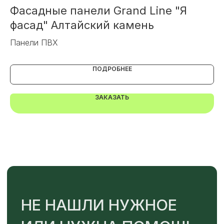
ОТПРАВИТЬ
Фасадные панели Grand Line "Я
Ф
фасад" Алтайский камень
Фа
Или напишите нам напрямую
Панели ПВХ
ПОДРОБНЕЕ
ЗАКАЗАТЬ
TELEGRAM
MAX