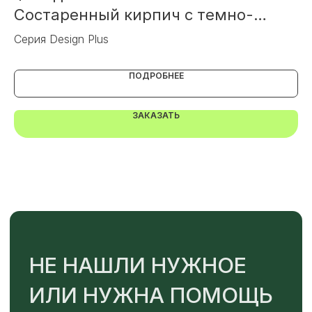
Состаренный кирпич c темно-
п
бежевым швом
Серия Design Plus
Фа
Или напишите нам напрямую
ПОДРОБНЕЕ
ЗАКАЗАТЬ
TELEGRAM
MAX