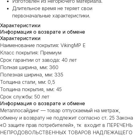
Изготовлен из негорючего материала.
Длительное время не теряет свои
первоначальные характеристики.
Характеристики
НЕ НАШЛИ НУЖНОЕ
Информация о возврате и обмене
ИЛИ НУЖНА ПОМОЩЬ
Характеристики
Наименование покрытия: VikingMP E
С ВЫБОРОМ?
Класс покрытия: Премиум
Срок гарантии от завода: 40 лет
Наш менеджер готов ответить на
Полная ширина, мм: 360
все вопросы. Свяжитесь по
телефону или заполните форму для
Полезная ширина, мм: 335
индивидуального подбора.
Толщина стали, мм: 0,5
Толщина покрытия, мм: 45
Срок службы: 50 лет
Информация о возврате и обмене
Металлосайдинг — товар отпускаемый на метраж,
+7
обмену и возврату не подлежит согласно ст. 25 Закона
«О защите прав потребителей», тк входит в ПЕРЕЧЕНЬ
НЕПРОДОВОЛЬСТВЕННЫХ ТОВАРОВ НАДЛЕЖАЩЕГО
ОТПРАВИТЬ