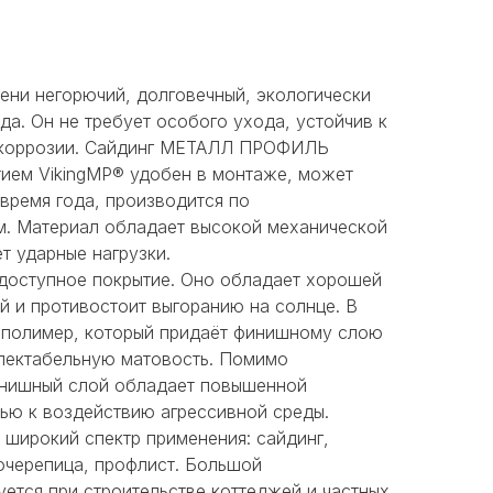
ени негорючий, долговечный, экологически
да. Он не требует особого ухода, устойчив к
 коррозии. Сайдинг МЕТАЛЛ ПРОФИЛЬ
тием VikingMP® удобен в монтаже, может
время года, производится по
. Материал обладает высокой механической
т ударные нагрузки.
доступное покрытие. Оно обладает хорошей
й и противостоит выгоранию на солнце. В
 полимер, который придаёт финишному слою
пектабельную матовость. Помимо
инишный слой обладает повышенной
тью к воздействию агрессивной среды.
 широкий спектр применения: сайдинг,
очерепица, профлист. Большой
ется при строительстве коттеджей и частных