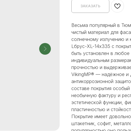
ЗАКАЗАТЬ
Весьма популярный в Тюм
чистый материал для фаса
солнечному излучению и
Lбрус-XL-14х335 с покры
быть установлен в любое 
индивидуальным размерам
прочностью и выдерживае
VikingMP® — надёжное и 
антикоррозионной защито
составе покрытия особый
необычную фактуру и рес
эстетической функции, ф
пластичностью и стойкос
Покрытие имеет довольно
штакетник, софит, металл
популярностью оно пользу