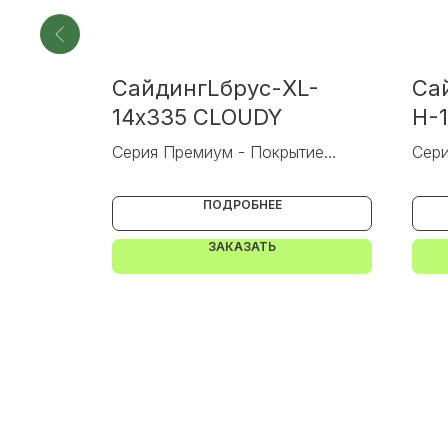
L-
СайдингLбрус-XL-
Са
AN
14х335 CLOUDY
Н-
тие
Серия Премиум - Покрытие
Сери
PURETAN
Pure
ПОДРОБНЕЕ
ЗАКАЗАТЬ