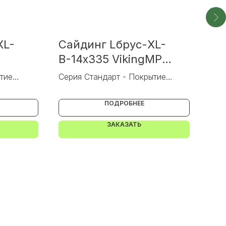
XL-
Сайдинг Lбрус-XL-
Са
В-14х335 VikingMP
VAL
ка)
(Волна)
тие
Серия Стандарт - Покрытие
Сер
VikingMP
VAL
ПОДРОБНЕЕ
ЗАКАЗАТЬ