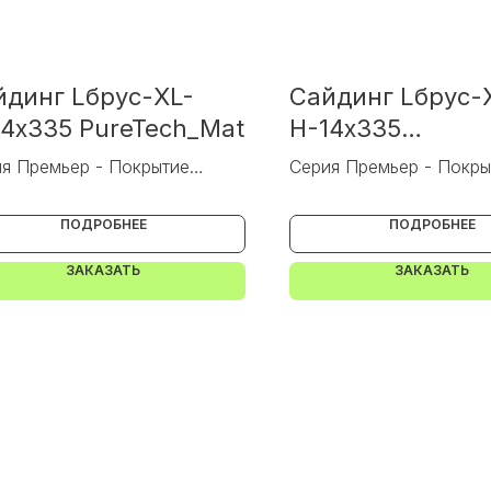
йдинг Lбрус-XL-
Сайдинг Lбрус-
14х335 PureTech_Mat
Н-14х335
ECOSTEEL(Накат
я Премьер - Покрытие
Серия Премьер - Покры
Tech_Mat
ECOSTEEL
ПОДРОБНЕЕ
ПОДРОБНЕЕ
ЗАКАЗАТЬ
ЗАКАЗАТЬ