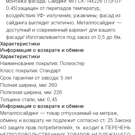
монтажа фасада. Сайдинг МП СК-14х226 (ПЭ-01-
0.45)защищён от перепадов температур,
воздействия УФ- излучения, ржавчины; фасад из
сайдинга выглядит эстетично. Металлосайдинг —
доступный и современный вариант для вашего
фасада! Изготавливается под заказ от 0,5 до 6м.
Характеристики
Информация о возврате и обмене
Характеристики
Наименование покрытия: Полиэстер
Класс покрытия: Стандарт
Срок гарантии от завода: 5 лет
Полная ширина, мм: 260
Полезная ширина, мм: 226
Толщина стали, мм: 0,45
Информация о возврате и обмене
НЕ НАШЛИ НУЖНОЕ
Металлосайдинг — товар отпускаемый на метраж,
ИЛИ НУЖНА ПОМОЩЬ
обмену и возврату не подлежит согласно ст. 25 Закона
С ВЫБОРОМ?
«О защите прав потребителей», тк входит в ПЕРЕЧЕНЬ
НЕПРОДОВОЛЬСТВЕННЫХ ТОВАРОВ НАДЛЕЖАЩЕГО