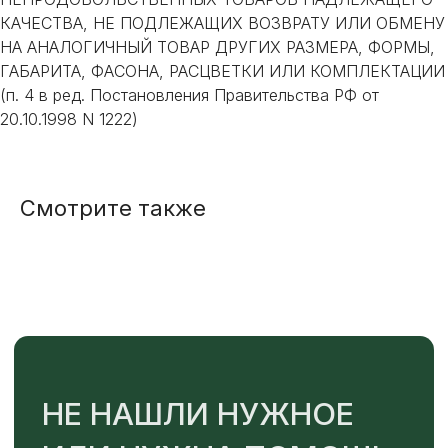
Наш менеджер готов ответить на
КАЧЕСТВА, НЕ ПОДЛЕЖАЩИХ ВОЗВРАТУ ИЛИ ОБМЕНУ
все вопросы. Свяжитесь по
НА АНАЛОГИЧНЫЙ ТОВАР ДРУГИХ РАЗМЕРА, ФОРМЫ,
телефону или заполните форму для
ГАБАРИТА, ФАСОНА, РАСЦВЕТКИ ИЛИ КОМПЛЕКТАЦИИ
индивидуального подбора.
(п. 4 в ред. Постановления Правительства РФ от
20.10.1998 N 1222)
+7
Смотрите также
ОТПРАВИТЬ
Или напишите нам напрямую