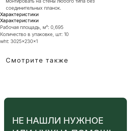
монтировать на стены любого типа без
соединительных планок.
НЕ НАШЛИ НУЖНОЕ
Характеристики
ИЛИ НУЖНА ПОМОЩЬ
Характеристики
Рабочая площадь, м²: 0,695
С ВЫБОРОМ?
Количество в упаковке, шт: 10
wht: 3025x230x1
Наш менеджер готов ответить на
все вопросы. Свяжитесь по
телефону или заполните форму для
Смотрите также
индивидуального подбора.
+7
ОТПРАВИТЬ