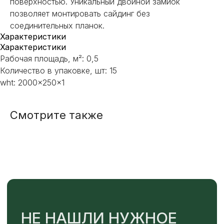
поверхностью. Уникальный двойной замиок
позволяет монтировать сайдинг без
соединительных планок.
НЕ НАШЛИ НУЖНОЕ
Характеристики
ИЛИ НУЖНА ПОМОЩЬ
Характеристики
С ВЫБОРОМ?
Рабочая площадь, м²: 0,5
Количество в упаковке, шт: 15
Наш менеджер готов ответить на
wht: 2000x250x1
все вопросы. Свяжитесь по
телефону или заполните форму для
индивидуального подбора.
Смотрите также
+7
ОТПРАВИТЬ