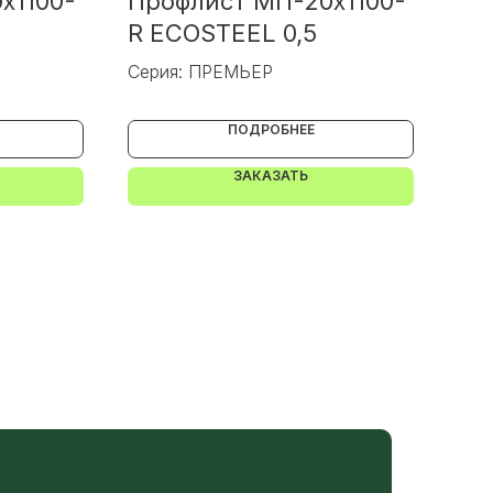
x1100-
Профлист МП-20x1100-
Пр
R ECOSTEEL 0,5
А 
Серия: ПРЕМЬЕР
Сер
ПОДРОБНЕЕ
ЗАКАЗАТЬ