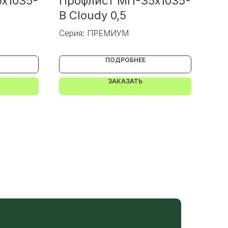
x1035-
Профлист МП-35x1035-
Пр
В Cloudy 0,5
Vi
Серия: ПРЕМИУМ
Сер
ПОДРОБНЕЕ
ЗАКАЗАТЬ