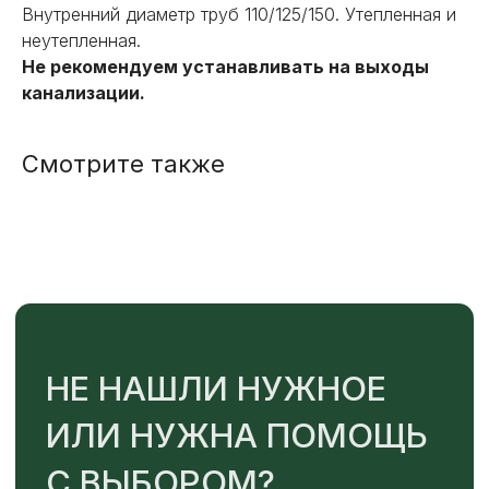
Внутренний диаметр труб 110/125/150. Утепленная и
ИЛИ НУЖНА ПОМОЩЬ
неутепленная.
С ВЫБОРОМ?
Не рекомендуем устанавливать на выходы
канализации.
Наш менеджер готов ответить на
все вопросы. Свяжитесь по
телефону или заполните форму для
Смотрите также
индивидуального подбора.
+7
ОТПРАВИТЬ
Или напишите нам напрямую