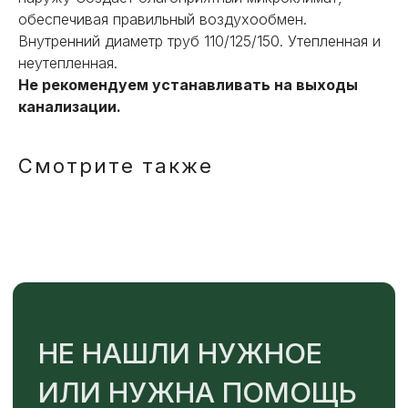
НЕ НАШЛИ НУЖНОЕ
обеспечивая правильный воздухообмен.
Внутренний диаметр труб 110/125/150. Утепленная и
ИЛИ НУЖНА ПОМОЩЬ
неутепленная.
С ВЫБОРОМ?
Не рекомендуем устанавливать на выходы
канализации.
Наш менеджер готов ответить на
все вопросы. Свяжитесь по
телефону или заполните форму для
Смотрите также
индивидуального подбора.
+7
ОТПРАВИТЬ
Или напишите нам напрямую