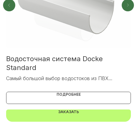
+7
ОТПРАВИТЬ
Водосточная система Docke
F
Или напишите нам напрямую
Standard
PU
Самый большой выбор водостоков из ПВХ
ПОДРОБНЕЕ
ЗАКАЗАТЬ
TELEGRAM
MAX