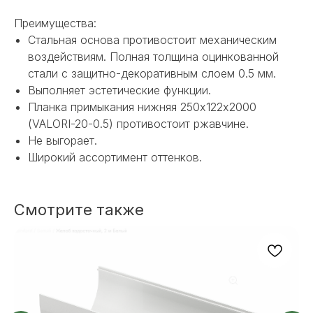
Преимущества:
Стальная основа противостоит механическим
воздействиям. Полная толщина оцинкованной
стали с защитно-декоративным слоем 0.5 мм.
Выполняет эстетические функции.
Планка примыкания нижняя 250х122х2000
(VALORI-20-0.5) противостоит ржавчине.
Не выгорает.
НЕ НАШЛИ НУЖНОЕ
Широкий ассортимент оттенков.
ИЛИ НУЖНА ПОМОЩЬ
С ВЫБОРОМ?
Смотрите также
Наш менеджер готов ответить на
все вопросы. Свяжитесь по
телефону или заполните форму для
индивидуального подбора.