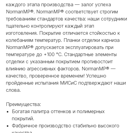
каждого этапа производства — залог успеха
NormanMP®. NormanMP® соответствует строгим
требованиям стандартов качества: наши сотрудники
тщательно контролируют каждый этап
изготовления. Покрытие отличается стойкостью к
колебаниям температур. Планки отделки карниза
NormanMP® допускается эксплуатировать при
температуре до +100 °С. Стандартные элементы
отделки с указанным покрытием противостоит
НЕ НАШЛИ НУЖНОЕ
влиянию агрессивных факторов. NormanMP® —
ИЛИ НУЖНА ПОМОЩЬ
качество, проверенное временем! Успешно
пройденные испытания МИСиС подтверждают наши
С ВЫБОРОМ?
слова.
Наш менеджер готов ответить на
все вопросы. Свяжитесь по
Преимущества:
телефону или заполните форму для
Богатая палитра оттенков и полимерных
индивидуального подбора.
покрытий.
Фабричное производство стабильно высокого
качества.