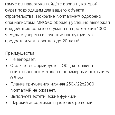
гамме вы наверняка найдёте вариант, который
будет подходящим для вашего объекта
строительства. Покрытие NormanMP® одобрено
специалистами МИСиС: образец успешно выдержал
НЕ НАШЛИ НУЖНОЕ
воздействие соляного тумана на протяжении 1000
ИЛИ НУЖНА ПОМОЩЬ
ч. Будьте уверены в качестве продукции: мы
предоставляем гарантию до 20 лет*!
С ВЫБОРОМ?
Преимущества:
Наш менеджер готов ответить на
все вопросы. Свяжитесь по
Не выгорает.
телефону или заполните форму для
Сталь не деформируется. Общая толщина
индивидуального подбора.
оцинкованного металла с полимерным покрытием
0.5 мм.
Планка примыкания нижняя 250х122х2000
NormanMP не ржавеет.
Выполняет эстетические функции.
+7
Широкий ассортимент цветовых решений.