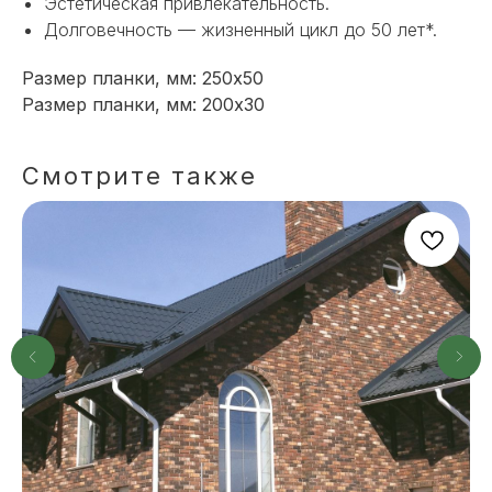
Эстетическая привлекательность.
Долговечность — жизненный цикл до 50 лет*.
+7
Размер планки, мм: 250х50
ОТПРАВИТЬ
Размер планки, мм: 200х30
Смотрите также
Или напишите нам напрямую
TELEGRAM
MAX