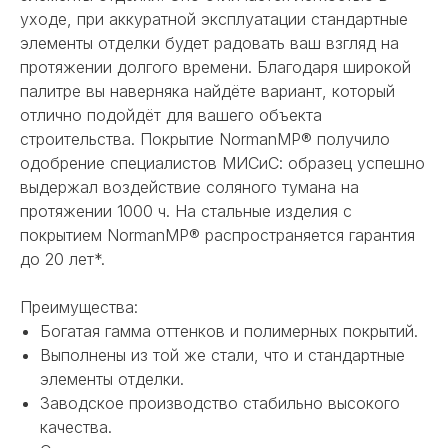
уходе, при аккуратной эксплуатации стандартные
элементы отделки будет радовать ваш взгляд на
протяжении долгого времени. Благодаря широкой
палитре вы наверняка найдёте вариант, который
отлично подойдёт для вашего объекта
строительства. Покрытие NormanMP® получило
одобрение специалистов МИСиС: образец успешно
НЕ НАШЛИ НУЖНОЕ
выдержал воздействие соляного тумана на
протяжении 1000 ч. На стальные изделия с
ИЛИ НУЖНА ПОМОЩЬ
покрытием NormanMP® распространяется гарантия
С ВЫБОРОМ?
до 20 лет*.
Наш менеджер готов ответить на
Преимущества:
все вопросы. Свяжитесь по
Богатая гамма оттенков и полимерных покрытий.
телефону или заполните форму для
индивидуального подбора.
Выполнены из той же стали, что и стандартные
элементы отделки.
Заводское производство стабильно высокого
качества.