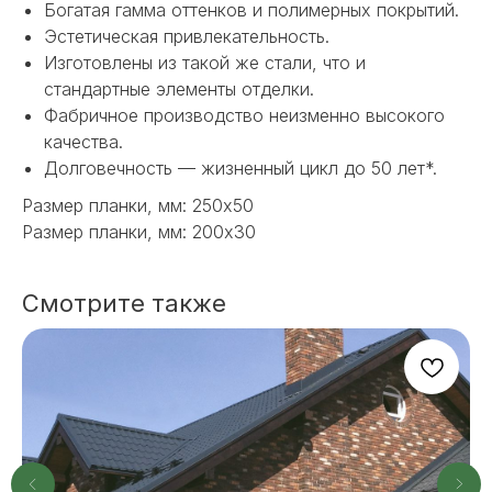
Богатая гамма оттенков и полимерных покрытий.
Эстетическая привлекательность.
Изготовлены из такой же стали, что и
стандартные элементы отделки.
Фабричное производство неизменно высокого
качества.
Долговечность — жизненный цикл до 50 лет*.
Размер планки, мм: 250х50
НЕ НАШЛИ НУЖНОЕ
Размер планки, мм: 200х30
ИЛИ НУЖНА ПОМОЩЬ
С ВЫБОРОМ?
Смотрите также
Наш менеджер готов ответить на
все вопросы. Свяжитесь по
телефону или заполните форму для
индивидуального подбора.