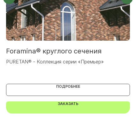
+7
ОТПРАВИТЬ
Foramina® круглого сечения
В
Или напишите нам напрямую
PURETAN® - Коллекция серии «Премьер»
Са
ПОДРОБНЕЕ
ЗАКАЗАТЬ
TELEGRAM
MAX