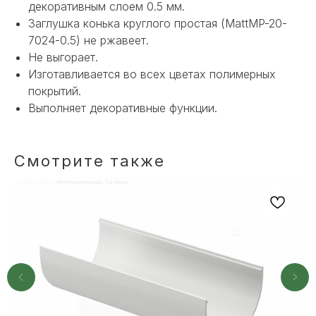
декоративным слоем 0.5 мм.
Заглушка конька круглого простая (MattMP-20-
7024-0.5) не ржавеет.
Не выгорает.
Изготавливается во всех цветах полимерных
покрытий.
Выполняет декоративные функции.
НЕ НАШЛИ НУЖНОЕ
ИЛИ НУЖНА ПОМОЩЬ
Смотрите также
С ВЫБОРОМ?
Наш менеджер готов ответить на
все вопросы. Свяжитесь по
телефону или заполните форму для
индивидуального подбора.