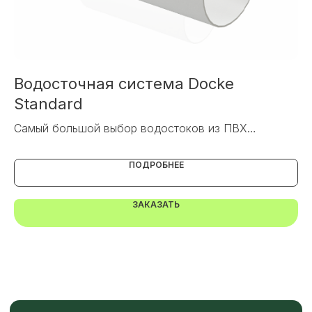
+7
ОТПРАВИТЬ
Водосточная система Docke
В
Standard
Или напишите нам напрямую
Са
Самый большой выбор водостоков из ПВХ
ПОДРОБНЕЕ
ЗАКАЗАТЬ
TELEGRAM
MAX