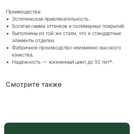
С ВЫБОРОМ?
Преимущества:
Эстетическая привлекательность.
Наш менеджер готов ответить на
Богатая гамма оттенков и полимерных покрытий.
все вопросы. Свяжитесь по
телефону или заполните форму для
Выполнены из той же стали, что и стандартные
индивидуального подбора.
элементы отделки.
Фабричное производство неизменно высокого
качества.
Надёжность — жизненный цикл до 50 лет*.
+7
Смотрите также
ОТПРАВИТЬ
Или напишите нам напрямую