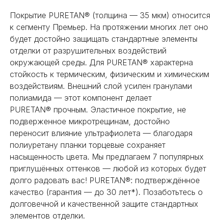
Покрытие PURETAN® (толщина — 35 мкм) относится
к сегменту Премьер. На протяжении многих лет оно
будет достойно защищать стандартные элементы
отделки от разрушительных воздействий
окружающей среды. Для PURETAN® характерна
стойкость к термическим, физическим и химическим
воздействиям. Внешний слой усилен гранулами
полиамида — этот компонент делает
PURETAN® прочным. Эластичное покрытие, не
подверженное микротрещинам, достойно
переносит влияние ультрафиолета — благодаря
полиуретану планки торцевые сохраняет
насыщенность цвета. Мы предлагаем 7 популярных
приглушённых оттенков — любой из которых будет
долго радовать вас! PURETAN®: подтверждённое
качество (гарантия — до 30 лет*). Позаботьтесь о
НЕ НАШЛИ НУЖНОЕ
долговечной и качественной защите стандартных
элементов отделки.
ИЛИ НУЖНА ПОМОЩЬ