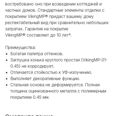
востребовано оно при возведении коттеджей и
частных домов. Стандартные элементы отделки с
покрытием VikingMP® придаст вашему дому
НЕ НАШЛИ НУЖНОЕ
респектабельный вид при сравнительно небольших
затратах. Гарантия на покрытие
ИЛИ НУЖНА ПОМОЩЬ
VikingMP® составляет до 10 лет*.
С ВЫБОРОМ?
Преимущества:
Наш менеджер готов ответить на
Богатая палитра оттенков.
все вопросы. Свяжитесь по
телефону или заполните форму для
Заглушка конька круглого простая (VikingMP-01-
индивидуального подбора.
0.45) не корродирует.
Отличается стойкостью к УФ-излучению.
Выполняет декоративные функции.
Стальная основа не деформируется. Полная
толщина оцинкованного металла с полимерным
покрытием 0.45 мм.
+7
ОТПРАВИТЬ