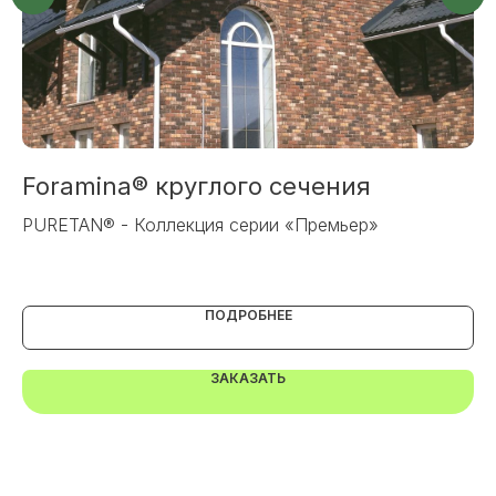
+7
ОТПРАВИТЬ
Foramina® круглого сечения
В
Или напишите нам напрямую
S
PURETAN® - Коллекция серии «Премьер»
Са
ПОДРОБНЕЕ
ЗАКАЗАТЬ
TELEGRAM
MAX