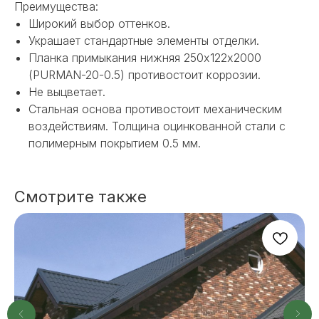
Преимущества:
Широкий выбор оттенков.
Украшает стандартные элементы отделки.
Планка примыкания нижняя 250х122х2000
(PURMAN-20-0.5) противостоит коррозии.
Не выцветает.
Стальная основа противостоит механическим
воздействиям. Толщина оцинкованной стали с
полимерным покрытием 0.5 мм.
НЕ НАШЛИ НУЖНОЕ
ИЛИ НУЖНА ПОМОЩЬ
С ВЫБОРОМ?
Смотрите также
Наш менеджер готов ответить на
все вопросы. Свяжитесь по
телефону или заполните форму для
индивидуального подбора.