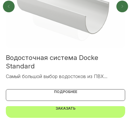
+7
ОТПРАВИТЬ
Водосточная система Docke
В
Или напишите нам напрямую
Standard
Са
Самый большой выбор водостоков из ПВХ
ПОДРОБНЕЕ
ЗАКАЗАТЬ
TELEGRAM
MAX