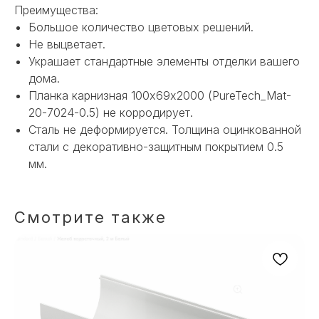
Преимущества:
Большое количество цветовых решений.
Не выцветает.
Украшает стандартные элементы отделки вашего
дома.
Планка карнизная 100х69х2000 (PureTech_Mat-
20-7024-0.5) не корродирует.
Сталь не деформируется. Толщина оцинкованной
стали с декоративно-защитным покрытием 0.5
НЕ НАШЛИ НУЖНОЕ
мм.
ИЛИ НУЖНА ПОМОЩЬ
С ВЫБОРОМ?
Смотрите также
Наш менеджер готов ответить на
все вопросы. Свяжитесь по
телефону или заполните форму для
индивидуального подбора.