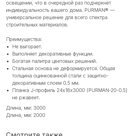
освещении, что в очередной раз подчеркнёт
индивидуальность вашего дома. PURMAN® —
универсальное решение для всего спектра
строительных материалов.
Преимущества:
Не выгорает.
Выполняет декоративные функции.
Богатая палитра цветовых решений.
Стальная основа не деформируется. Общая
толщина оцинкованной стали с защитно-
декоративным слоем 0.5 мм.
Планка J-профиль 24х18х3000 (PURMAN-20-0.5)
не ржавеет.
НЕ НАШЛИ НУЖНОЕ
ИЛИ НУЖНА ПОМОЩЬ
Длина, мм: 3000
Длина, мм: 2000
С ВЫБОРОМ?
Наш менеджер готов ответить на
Смотрите также