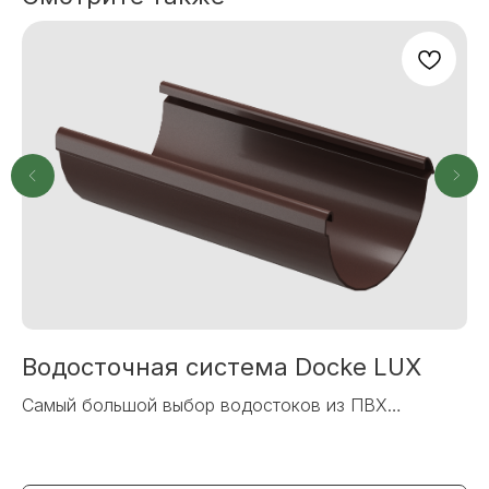
все вопросы. Свяжитесь по
телефону или заполните форму для
индивидуального подбора.
+7
ОТПРАВИТЬ
Или напишите нам напрямую
Водосточная система Docke LUX
F
Самый большой выбор водостоков из ПВХ
PU