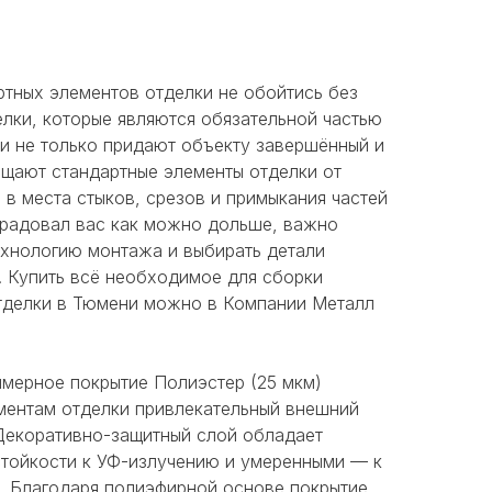
ртных элементов отделки не обойтись без
лки, которые являются обязательной частью
ни не только придают объекту завершённый и
ищают стандартные элементы отделки от
 в места стыков, срезов и примыкания частей
т радовал вас как можно дольше, важно
хнологию монтажа и выбирать детали
. Купить всё необходимое для сборки
тделки в Тюмени можно в Компании Металл
мерное покрытие Полиэстер (25 мкм)
ментам отделки привлекательный внешний
Декоративно-защитный слой обладает
тойкости к УФ-излучению и умеренными — к
. Благодаря полиэфирной основе покрытие