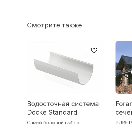
Смотрите также
Водосточная система
Fora
Docke Standard
сече
Самый большой выбор
PURETA
водостоков из ПВХ
«Прем