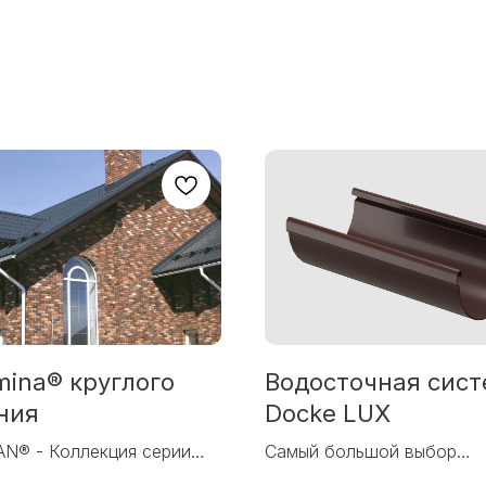
mina® круглого
Водосточная сис
ния
Docke LUX
N® - Коллекция серии
Самый большой выбор
ьер»
водостоков из ПВХ