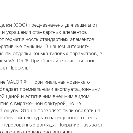
делки (СЭО) предназначены для защиты от
 и украшения стандартных элементов
ют герметичность стандартных элементов
оративные функции. В нашем интернет-
енты отделки конька типовых параметров, в
ием VALORI®. Приобретайте качественные
алл Профиль!
ие VALORI® — оригинальная новинка от
обладает премиальными эксплуатационными
ой ценой и эстетичным внешним видом.
тие с выраженной фактурой, но не
а ощупь. Это не позволяет пыли оседать на
необычной текстуры и насыщенного оттенка
интересованные взгляды. Покрытие называют
о привлекательно оно выглядит.