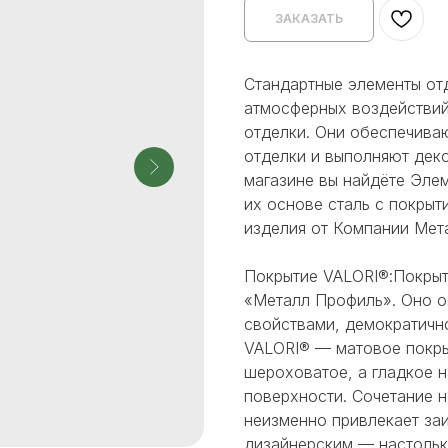
ЗАКАЗАТЬ
Стандартные элементы от
атмосферных воздействий
отделки. Они обеспечива
отделки и выполняют дек
магазине вы найдёте Элем
их основе сталь с покрыт
изделия от Компании Мет
Покрытие VALORI®:Покрыт
«Металл Профиль». Оно 
свойствами, демократичн
VALORI® — матовое покры
шероховатое, а гладкое н
поверхности. Сочетание 
неизменно привлекает за
дизайнерским — настольк