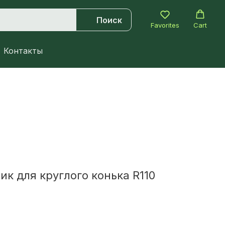
Поиск
Favorites
Cart
Контакты
к для круглого конька R110