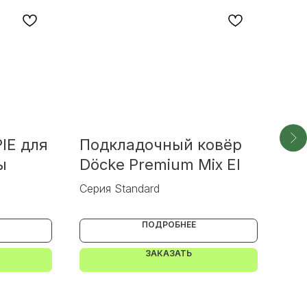
IE для
Подкладочный ковёр
Ги
ы
Döcke Premium Mix El
DR
Серия Standard
Сер
ПОДРОБНЕЕ
ЗАКАЗАТЬ