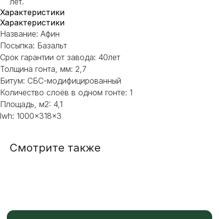
лет.
Характеристики
Характеристики
Название: Афин
Посыпка: Базальт
НЕ НАШЛИ НУЖНОЕ
Срок гарантии от завода: 40лет
ИЛИ НУЖНА ПОМОЩЬ
Толщина гонта, мм: 2,7
С ВЫБОРОМ?
Битум: СБС-модифицированный
Количество слоёв в одном гонте: 1
Площадь, м2: 4,1
Наш менеджер готов ответить на
все вопросы. Свяжитесь по
lwh: 1000x318x3
телефону или заполните форму для
индивидуального подбора.
Смотрите также
+7