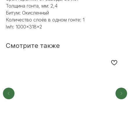
Толщина гонта, мм: 2,4
Битум: Окисленный
Количество слоёв в одном гонте: 1
lwh: 1000x318x2
Смотрите также
НЕ НАШЛИ НУЖНОЕ
ИЛИ НУЖНА ПОМОЩЬ
С ВЫБОРОМ?
Наш менеджер готов ответить на
все вопросы. Свяжитесь по
телефону или заполните форму для
индивидуального подбора.