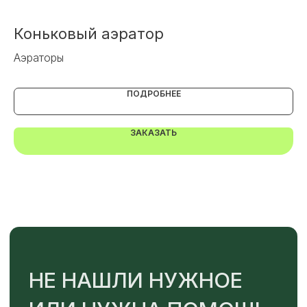
Коньковый аэратор
Г
+7
Аэраторы
Се
ОТПРАВИТЬ
ПОДРОБНЕЕ
ЗАКАЗАТЬ
Или напишите нам напрямую
TELEGRAM
MAX