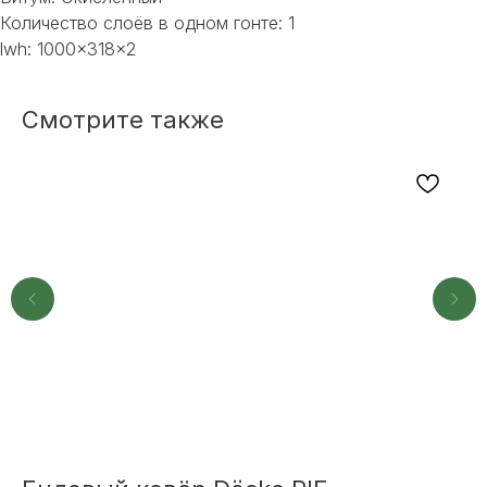
Количество слоёв в одном гонте: 1
lwh: 1000x318x2
Смотрите также
НЕ НАШЛИ НУЖНОЕ
ИЛИ НУЖНА ПОМОЩЬ
С ВЫБОРОМ?
Наш менеджер готов ответить на
все вопросы. Свяжитесь по
телефону или заполните форму для
индивидуального подбора.