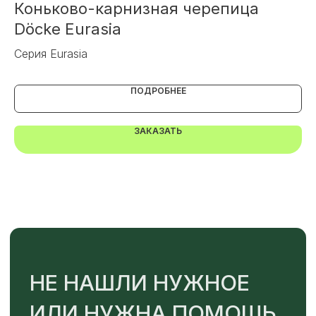
Коньково-карнизная черепица
А
Döcke Eurasia
Аэ
+7
Серия Eurasia
ОТПРАВИТЬ
ПОДРОБНЕЕ
ЗАКАЗАТЬ
Или напишите нам напрямую
TELEGRAM
MAX