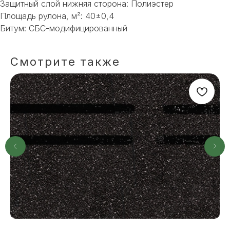
Защитный слой нижняя сторона: Полиэстер
Площадь рулона, м²: 40±0,4
Битум: СБС-модифицированный
Смотрите также
НЕ НАШЛИ НУЖНОЕ
ИЛИ НУЖНА ПОМОЩЬ
С ВЫБОРОМ?
Наш менеджер готов ответить на
все вопросы. Свяжитесь по
телефону или заполните форму для
индивидуального подбора.