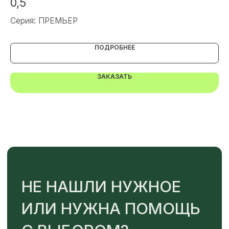
0,5
0
Серия: ПРЕМЬЕР
Се
ПОДРОБНЕЕ
TELEGRAM
MAX
ЗАКАЗАТЬ