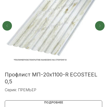
+7
ОТПРАВИТЬ
Или напишите нам напрямую
Профлист МП-20x1100-R ECOSTEEL
П
0,5
R
TELEGRAM
MAX
Серия: ПРЕМЬЕР
Се
ПОДРОБНЕЕ