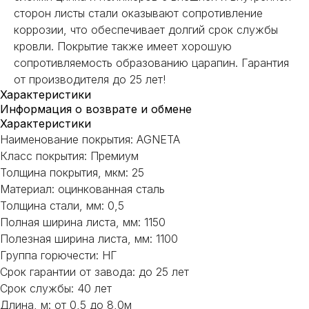
сторон листы стали оказывают сопротивление
коррозии, что обеспечивает долгий срок службы
кровли. Покрытие также имеет хорошую
сопротивляемость образованию царапин. Гарантия
от производителя до 25 лет!
Характеристики
Информация о возврате и обмене
Характеристики
Наименование покрытия: AGNETA
Класс покрытия: Премиум
Толщина покрытия, мкм: 25
Материал: оцинкованная сталь
НЕ НАШЛИ НУЖНОЕ
Толщина стали, мм: 0,5
ИЛИ НУЖНА ПОМОЩЬ
Полная ширина листа, мм: 1150
Полезная ширина листа, мм: 1100
С ВЫБОРОМ?
Группа горючести: НГ
Срок гарантии от завода: до 25 лет
Наш менеджер готов ответить на
Срок службы: 40 лет
все вопросы. Свяжитесь по
телефону или заполните форму для
Длина, м: от 0,5 до 8,0м