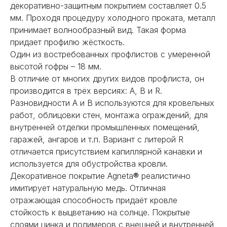
декоративно-защитным покрытием составляет 0.5
мм. Проходя процедуру холодного проката, металл
принимает волнообразный вид. Такая форма
придает профилю жёсткость.
Один из востребованных профлистов с умеренной
высотой гофры – 18 мм.
В отличие от многих других видов профлиста, он
производится в трёх версиях: А, В и R.
Разновидности А и В используются для кровельных
работ, облицовки стен, монтажа ограждений, для
внутренней отделки промышленных помещений,
гаражей, ангаров и т.п. Вариант с литерой R
отличается присутствием капиллярной канавки и
используется для обустройства кровли.
Декоративное покрытие Agneta
®
реалистично
имитирует натуральную медь. Отличная
отражающая способность придаёт кровле
стойкость к выцветанию на солнце. Покрытые
слоями цинка и полимеров с внешней и внутренней