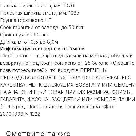
С ВЫБОРОМ?
Полная ширина листа, мм: 1076
Полезная ширина листа, мм: 1035
Наш менеджер готов ответить на
Группа горючести: НГ
все вопросы. Свяжитесь по
Срок гарантии от завода: до 50 лет
телефону или заполните форму для
Срок службы: 50 лет
индивидуального подбора.
Длина, м: от 0,5 до 8,0м
Информация о возврате и обмене
Профнастил — товар отпускаемый на метраж, обмену и
возврату не подлежит согласно ст. 25 Закона «О защите
прав потребителей», тк входит в ПЕРЕЧЕНЬ
+7
НЕПРОДОВОЛЬСТВЕННЫХ ТОВАРОВ НАДЛЕЖАЩЕГО
КАЧЕСТВА, НЕ ПОДЛЕЖАЩИХ ВОЗВРАТУ ИЛИ ОБМЕНУ
ОТПРАВИТЬ
НА АНАЛОГИЧНЫЙ ТОВАР ДРУГИХ РАЗМЕРА, ФОРМЫ,
ГАБАРИТА, ФАСОНА, РАСЦВЕТКИ ИЛИ КОМПЛЕКТАЦИИ
(п. 4 в ред. Постановления Правительства РФ от
Или напишите нам напрямую
20.10.1998 N 1222)
Смотрите также