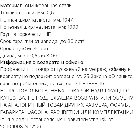
ИЛИ НУЖНА ПОМОЩЬ
Материал: оцинкованная сталь
С ВЫБОРОМ?
Толщина стали, мм: 0,5
Полная ширина листа, мм: 1047
Полезная ширина листа, мм: 1000
Наш менеджер готов ответить на
все вопросы. Свяжитесь по
Группа горючести: НГ
телефону или заполните форму для
Срок гарантии от завода: до 30 лет*
индивидуального подбора.
Срок службы: 40 лет
Длина, м: от 0,5 до 8,0м
Информация о возврате и обмене
Профнастил — товар отпускаемый на метраж, обмену и
возврату не подлежит согласно ст. 25 Закона «О защите
+7
прав потребителей», тк входит в ПЕРЕЧЕНЬ
НЕПРОДОВОЛЬСТВЕННЫХ ТОВАРОВ НАДЛЕЖАЩЕГО
КАЧЕСТВА, НЕ ПОДЛЕЖАЩИХ ВОЗВРАТУ ИЛИ ОБМЕНУ
ОТПРАВИТЬ
НА АНАЛОГИЧНЫЙ ТОВАР ДРУГИХ РАЗМЕРА, ФОРМЫ,
ГАБАРИТА, ФАСОНА, РАСЦВЕТКИ ИЛИ КОМПЛЕКТАЦИИ
(п. 4 в ред. Постановления Правительства РФ от
Или напишите нам напрямую
20.10.1998 N 1222)