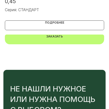
0,45
0
Серия: СТАНДАРТ
Се
ПОДРОБНЕЕ
TELEGRAM
MAX
ЗАКАЗАТЬ