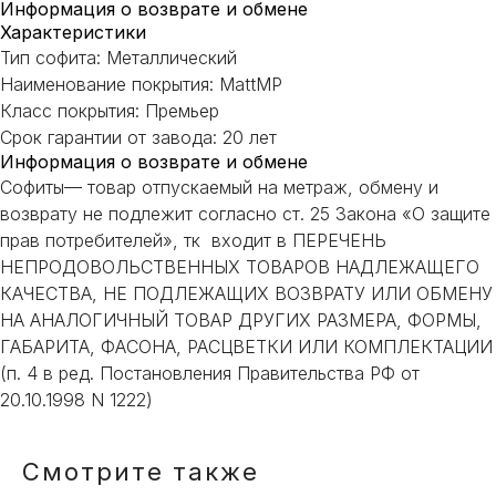
С ВЫБОРОМ?
Информация о возврате и обмене
Характеристики
Наш менеджер готов ответить на
Тип софита: Металлический
все вопросы. Свяжитесь по
Наименование покрытия: MattMP
телефону или заполните форму для
Класс покрытия: Премьер
индивидуального подбора.
Срок гарантии от завода: 20 лет
Информация о возврате и обмене
Софиты— товар отпускаемый на метраж, обмену и
возврату не подлежит согласно ст. 25 Закона «О защите
прав потребителей», тк входит в ПЕРЕЧЕНЬ
+7
НЕПРОДОВОЛЬСТВЕННЫХ ТОВАРОВ НАДЛЕЖАЩЕГО
КАЧЕСТВА, НЕ ПОДЛЕЖАЩИХ ВОЗВРАТУ ИЛИ ОБМЕНУ
НА АНАЛОГИЧНЫЙ ТОВАР ДРУГИХ РАЗМЕРА, ФОРМЫ,
ОТПРАВИТЬ
ГАБАРИТА, ФАСОНА, РАСЦВЕТКИ ИЛИ КОМПЛЕКТАЦИИ
(п. 4 в ред. Постановления Правительства РФ от
20.10.1998 N 1222)
Или напишите нам напрямую
Смотрите также